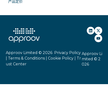
产品定价
安全的API身份验证
Approov Limited © 2026
Privacy Policy
Approov Li
|
Terms & Conditions |
Cookie Policy
|
Tr
mited © 2
ust Center
026