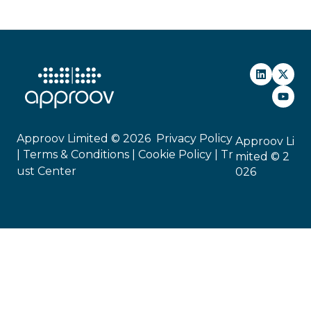
部署
安全标准
商务
Approov Limited © 2026
Privacy Policy
Approov Li
|
Terms & Conditions |
Cookie Policy
|
Tr
mited © 2
ust Center
026