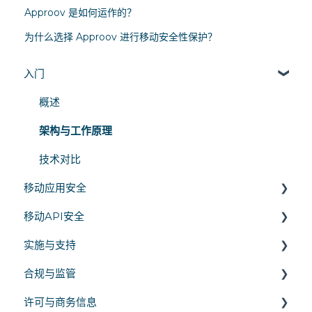
Approov 是如何运作的？
为什么选择 Approov 进行移动安全性保护？
入门
概述
架构与工作原理
技术对比
移动应用安全
移动API安全
运行时保护
实施与支持
移动应用认证
API 身份验证与访问控制
合规与监管
代码混淆
API 通信
SDK 集成
许可与商务信息
API 威胁
平台支持
隐私法律