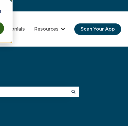
f
stimonials
Resources
Scan Your App
 Threats
 submenú de Industries
Mostrar submenú de Resourc