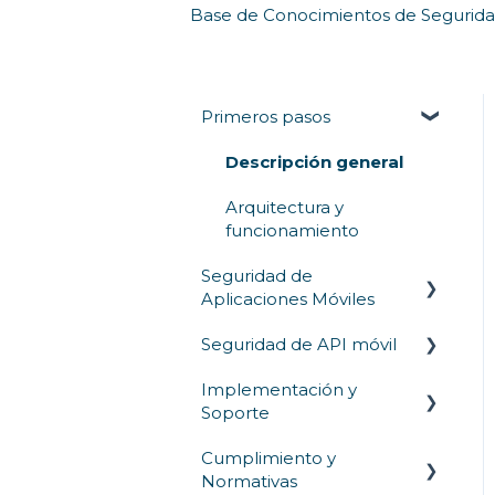
Base de Conocimientos de Segurida
Primeros pasos
Descripción general
Arquitectura y
funcionamiento
Seguridad de
Aplicaciones Móviles
Seguridad de API móvil
Protección en tiempo de
ejecución
Implementación y
Autenticación de API y
Soporte
Atestación de la
control de acceso
Aplicación
Cumplimiento y
Comunicación con API
Implementación
Normativas
Ofuscación de Código