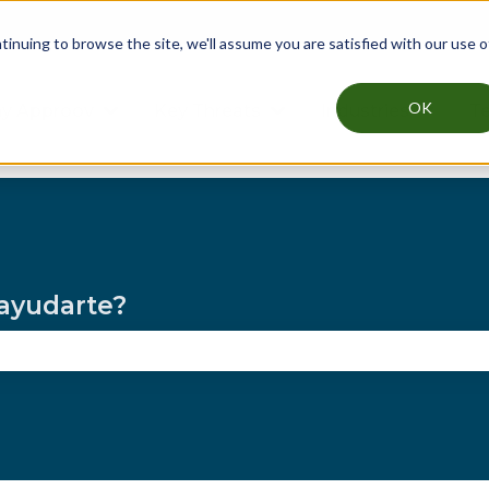
nuing to browse the site, we'll assume you are satisfied with our use o
OK
y Approov
Key Threats
Industries
Te
Mostrar submenú de Why Approov
Mostrar submenú de Key
Mostrar
ayudarte?
mpo de búsqueda está vacío.