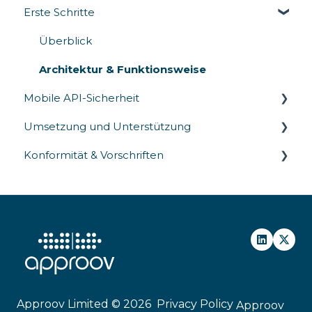
Erste Schritte
Überblick
Architektur & Funktionsweise
Mobile API-Sicherheit
Umsetzung und Unterstützung
API-Kommunikation
Konformität & Vorschriften
API-Bedrohungen
SDK-Integration
Bereitstellung
Datenschutzgesetze
Sicherheitsstandards
Approov Limited © 2026
Privacy Policy
Approov