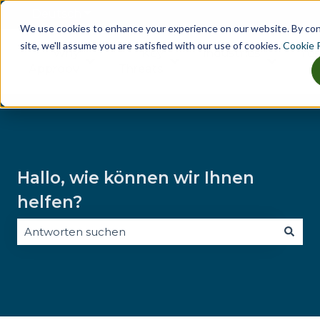
Deutsch
Untermenü für Übersetzungen anzeig
We use cookies to enhance your experience on our website. By co
site, we'll assume you are satisfied with our use of cookies.
Cookie P
Why
Key
Industries
Tes
Untermenü für Why Approov anzeigen
Untermenü für Key Threat
Untermen
Approov
Threats
Hallo, wie können wir Ihnen
helfen?
Es gibt keine Vorschläge, da das Suchfeld leer ist.