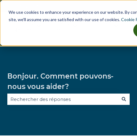
Français
Afficher le sous-menu pour les traducti
We use cookies to enhance your experience on our website. By co
site, we'll assume you are satisfied with our use of cookies.
Cookie P
Why
Key
Industries
Tes
Afficher le sous-menu pour Why Approov
Afficher le sous-menu pou
Afficher
Approov
Threats
Bonjour. Comment pouvons-
nous vous aider?
Il n'y a aucune suggestion car le champ de recherche