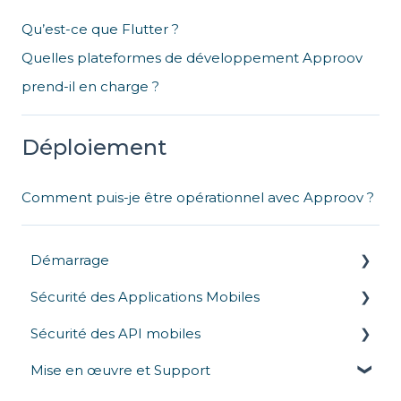
Qu’est-ce que Flutter ?
Quelles plateformes de développement Approov
prend-il en charge ?
Déploiement
Comment puis-je être opérationnel avec Approov ?
Démarrage
Sécurité des Applications Mobiles
Présentation
Sécurité des API mobiles
Comparaison concurrentielle
Protection en temps d’exécution
Mise en œuvre et Support
Attestation d'Application
Communication avec les API