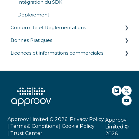
Obfuscation de Code
Menaces API
Intégration du SDK
Déploiement
Conformité et Réglementations
Bonnes Pratiques
Lois sur la confidentialité
Licences et informations commerciales
Réglementations industrielles
Tests et Validation de la Sécurité
Normes de sécurité
Commercial
Approov Limited © 2026
Privacy Policy
Approov
|
Terms & Conditions |
Cookie Policy
Limited ©
|
Trust Center
2026