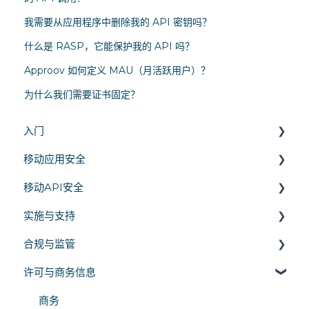
我需要从应用程序中删除我的 API 密钥吗？
什么是 RASP，它能保护我的 API 吗？
Approov 如何定义 MAU（月活跃用户）？
为什么我们需要证书固定？
入门
移动应用安全
概述
移动API安全
架构与工作原理
运行时保护
实施与支持
技术对比
移动应用认证
API 身份验证与访问控制
合规与监管
代码混淆
API 通信
SDK 集成
许可与商务信息
API 威胁
平台支持
隐私法律
部署
安全标准
商务