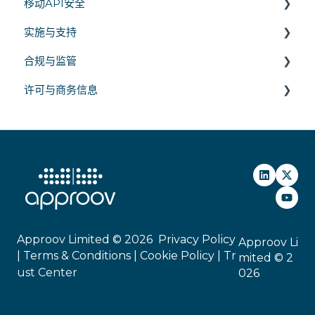
移动API安全
实施与支持
API 身份验证与访问控制
合规与监管
API 通信
SDK 集成
许可与商务信息
API 威胁
平台支持
隐私法律
部署
安全标准
商务
Approov Limited © 2026
Privacy Policy
Approov Li
|
Terms & Conditions |
Cookie Policy
|
Tr
mited © 2
ust Center
026