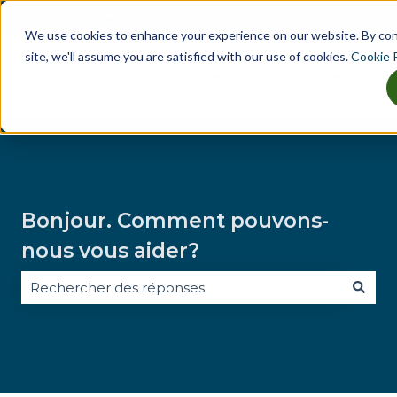
Français
Afficher le sous-menu pour les traducti
We use cookies to enhance your experience on our website. By co
site, we'll assume you are satisfied with our use of cookies.
Cookie P
Why
Key
Industries
Tes
Afficher le sous-menu pour Why Approov
Afficher le sous-menu pou
Afficher
Approov
Threats
Bonjour. Comment pouvons-
nous vous aider?
Il n'y a aucune suggestion car le champ de recherche