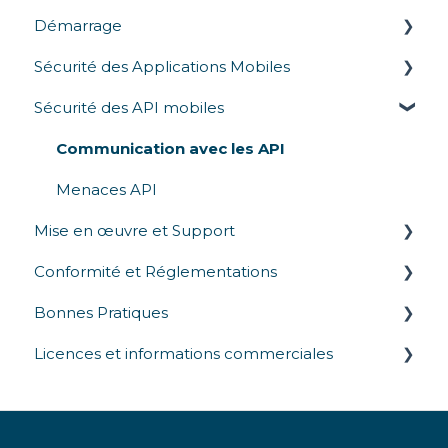
Démarrage
Sécurité des Applications Mobiles
Présentation
Sécurité des API mobiles
Comparaison concurrentielle
Protection en temps d’exécution
Attestation d'Application
Communication avec les API
Obfuscation de Code
Menaces API
Mise en œuvre et Support
Conformité et Réglementations
Intégration du SDK
Bonnes Pratiques
Déploiement
Lois sur la confidentialité
Licences et informations commerciales
Réglementations industrielles
Tests et Validation de la Sécurité
Normes de sécurité
Commercial